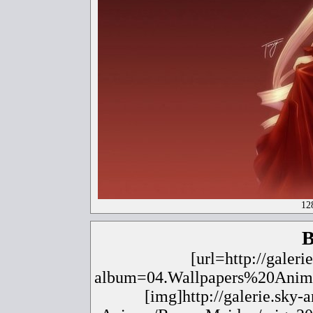
12
B
[url=http://galer
album=04.Wallpapers%20Ani
[img]http://galerie.sky