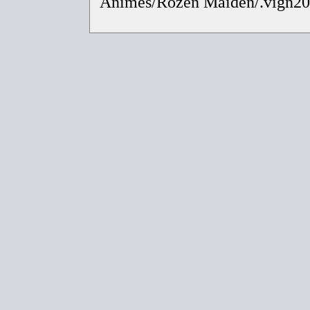
Animes/Rozen Maiden/.vign2